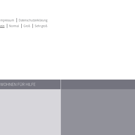
Impressum
Datenschutzerklärung
lein
Normal
Groß
Sehr groß
WOHNEN FÜR HILFE